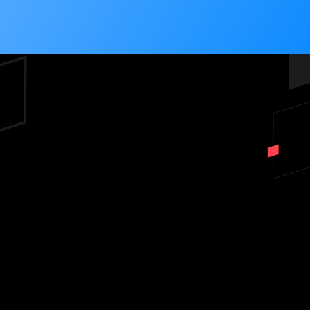
Layanan Aurobit
JASA PEMBUATAN WEBSITE,
JASA PEMBUATAN LANDING
PAGE, MIGRASI WEBSITE,
JASA PENGELOLAAN
WEBSITE, PENULISAN
ARTIKEL SEO BULANAN, DAN
PROVEN SEO STRATEGY