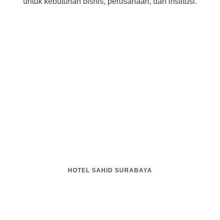
untuk kebutuhan bisnis, perusahaan, dan institusi.
HOTEL SAHID SURABAYA